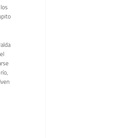
 los
upito
ralda
el
arse
río,
lven