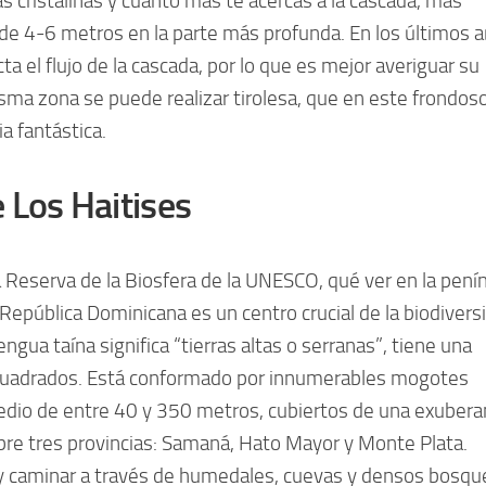
uas cristalinas y cuanto más te acercas a la cascada, más
de 4-6 metros en la parte más profunda. En los últimos a
a el flujo de la cascada, por lo que es mejor averiguar su
isma zona se puede realizar tirolesa, que en este frondos
a fantástica.
 Los Haitises
 Reserva de la Biosfera de la UNESCO, qué ver en la pení
República Dominicana es un centro crucial de la biodivers
engua taína significa “tierras altas o serranas”, tiene una
cuadrados. Está conformado por innumerables mogotes
medio de entre 40 y 350 metros, cubiertos de una exubera
ubre tres provincias: Samaná, Hato Mayor y Monte Plata.
 y caminar a través de humedales, cuevas y densos bosqu