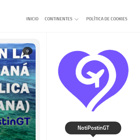
INICIO
CONTINENTES
POLÍTICA DE COOKIES
AMERICA
EUROPA
0
ASIA
AFRICA
OCEANIA
NotiPostinGT