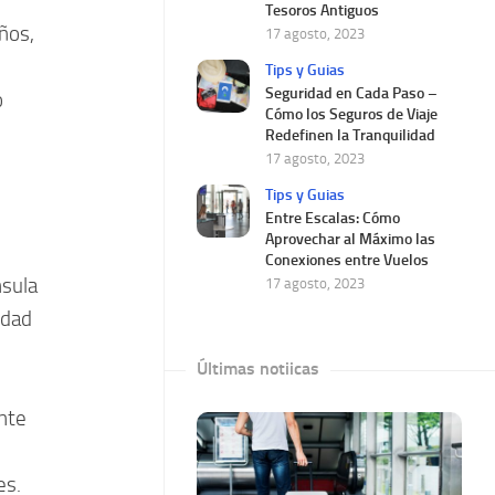
Tesoros Antiguos
ños,
17 agosto, 2023
Tips y Guias
Seguridad en Cada Paso –
o
Cómo los Seguros de Viaje
Redefinen la Tranquilidad
17 agosto, 2023
Tips y Guias
Entre Escalas: Cómo
Aprovechar al Máximo las
Conexiones entre Vuelos
nsula
17 agosto, 2023
idad
Últimas notiicas
nte
es.