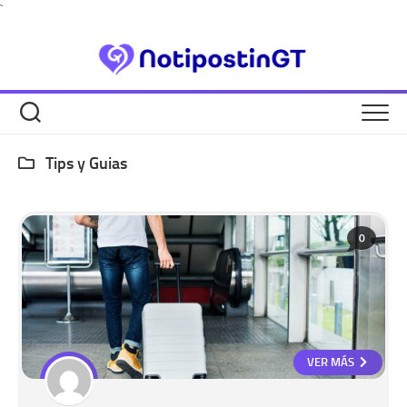
Skip
`
to
content
Tips y Guias
0
VER MÁS