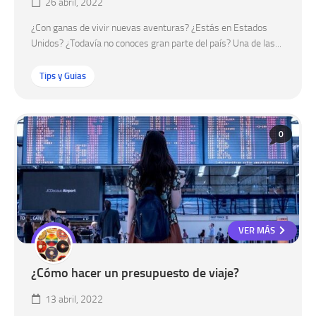
26 abril, 2022
¿Con ganas de vivir nuevas aventuras? ¿Estás en Estados
Unidos? ¿Todavía no conoces gran parte del país? Una de las...
Tips y Guias
0
VER MÁS
¿Cómo hacer un presupuesto de viaje?
13 abril, 2022