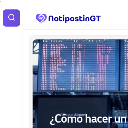
Skip
`
to
content
¿Cómo hacer un