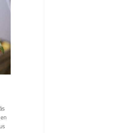
ás
 en
sus