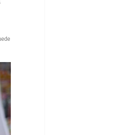
s
puede