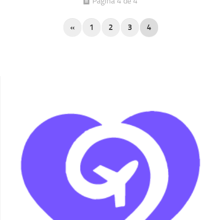
Página 4 de 4
«
1
2
3
4