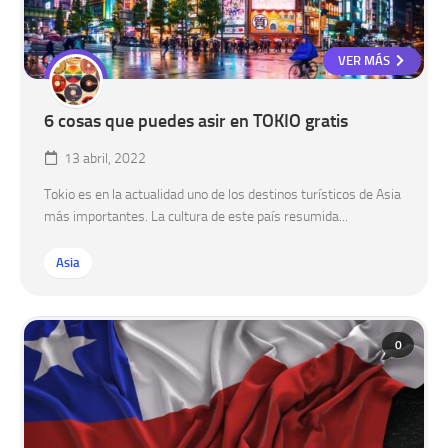
VER MÁS
6 cosas que puedes asir en TOKIO gratis
13 abril, 2022
Tokio es en la actualidad uno de los destinos turísticos de Asia
más importantes. La cultura de este país resumida...
Asia
0