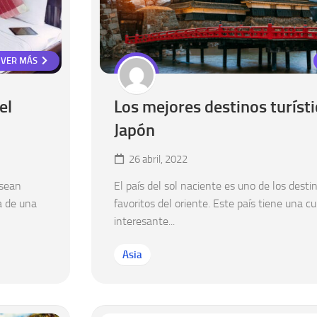
VER MÁS
el
Los mejores destinos turíst
Japón
26 abril, 2022
esean
El país del sol naciente es uno de los desti
a de una
favoritos del oriente. Este país tiene una c
interesante...
Asia