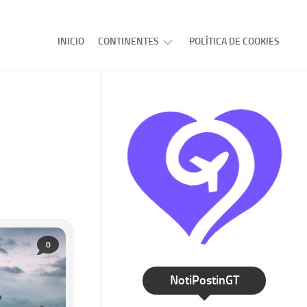
INICIO
CONTINENTES
POLÍTICA DE COOKIES
AMERICA
EUROPA
ASIA
AFRICA
OCEANIA
0
NotiPostinGT