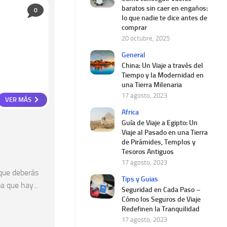
baratos sin caer en engaños:
0
lo que nadie te dice antes de
comprar
20 octubre, 2025
General
China: Un Viaje a través del
Tiempo y la Modernidad en
una Tierra Milenaria
17 agosto, 2023
VER MÁS
Africa
Guía de Viaje a Egipto: Un
Viaje al Pasado en una Tierra
de Pirámides, Templos y
Tesoros Antiguos
17 agosto, 2023
 que deberás
Tips y Guias
a que hay...
Seguridad en Cada Paso –
Cómo los Seguros de Viaje
Redefinen la Tranquilidad
17 agosto, 2023