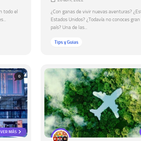
n todo el
¿Con ganas de vivir nuevas aventuras? ¿Es
...
Estados Unidos? ¿Todavía no conoces gran 
país? Una de las...
Tips y Guias
0
VER MÁS